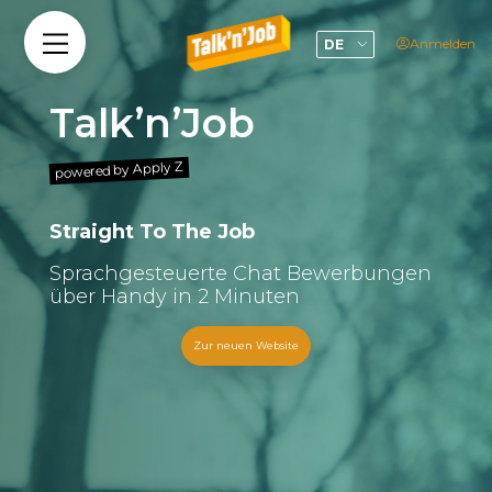
Direkt
zum
User
Anmelden
DE
Inhalt
account
menu
Talk’n’Job
powered by Apply Z
Straight To The Job
Sprachgesteuerte Chat Bewerbungen
über Handy in 2 Minuten
Zur neuen Website