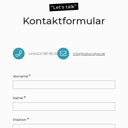
“Let's talk”
Kontaktformular
+49 6221 187 85 33
info@talkandjob.de
Vorname
Name
Position